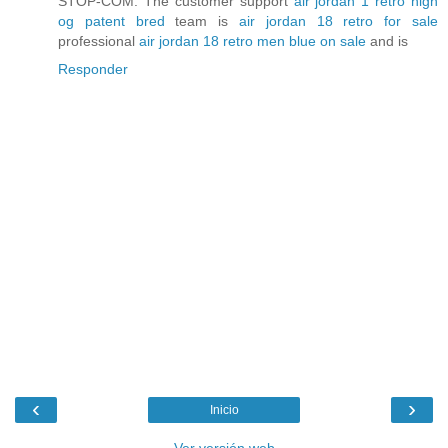
STOP-COM. The customer support
air jordan 1 retro high
og patent bred
team is
air jordan 18 retro for sale
professional
air jordan 18 retro men blue on sale
and is
Responder
‹
›
Inicio
Ver versión web